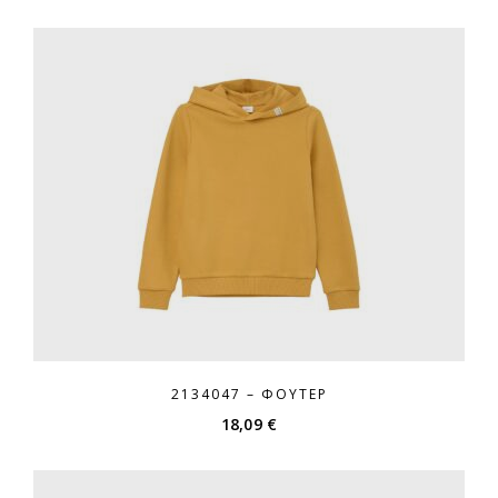
2134047 – ΦΟΎΤΕΡ
18,09
€