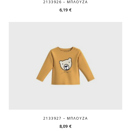
2133926 – ΜΠΛΟΎΖΑ
6,19
€
2133927 – ΜΠΛΟΎΖΑ
8,09
€