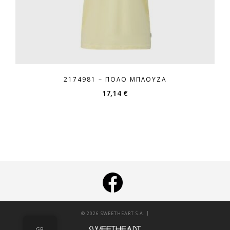
2174981 – ΠΌΛΟ ΜΠΛΟΎΖΑ
17,14
€
|
© 2026 SWEETHEART S.A.
GR