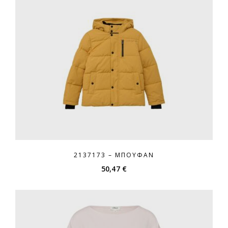
2137173 – ΜΠΟΥΦΆΝ
50,47
€