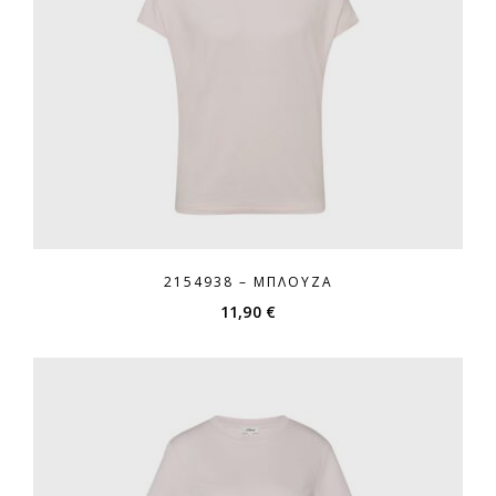
2154938 – ΜΠΛΟΎΖΑ
11,90
€