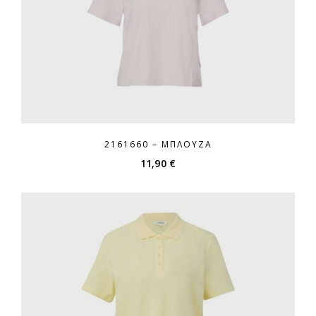
2161660 – ΜΠΛΟΎΖΑ
11,90
€