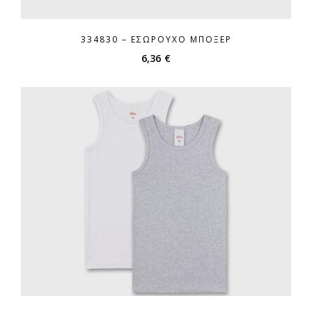
334830 – ΕΣΏΡΟΥΧΟ ΜΠΌΞΕΡ
6,36
€