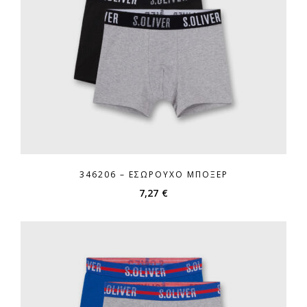
346206 – ΕΣΏΡΟΥΧΟ ΜΠΌΞΕΡ
7,27
€