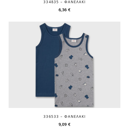
334835 – ΦΑΝΕΛΆΚΙ
6,36
€
336533 – ΦΑΝΕΛΆΚΙ
9,09
€