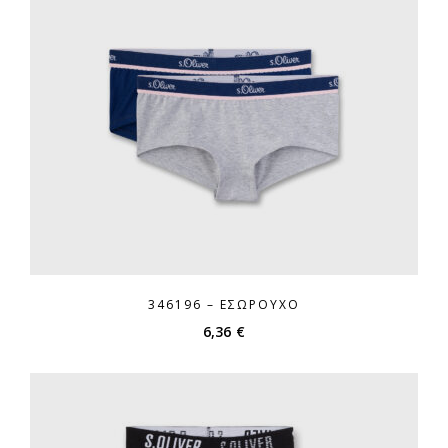
346196 – ΕΣΏΡΟΥΧΟ
6,36
€