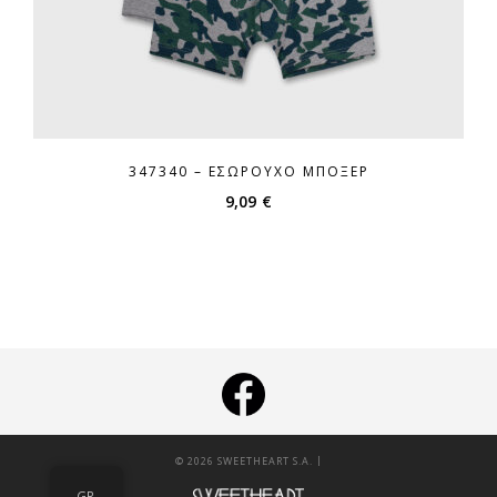
347340 – ΕΣΏΡΟΥΧΟ ΜΠΌΞΕΡ
9,09
€
|
© 2026 SWEETHEART S.A.
GR