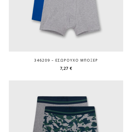
346209 – ΕΣΏΡΟΥΧΟ ΜΠΌΞΕΡ
7,27
€