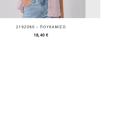
2192080 – ΠΟΥΚΆΜΙΣΟ
18,40
€