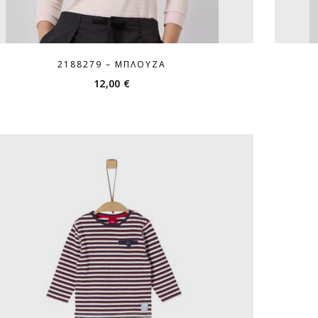
2188279 – ΜΠΛΟΎΖΑ
12,00
€