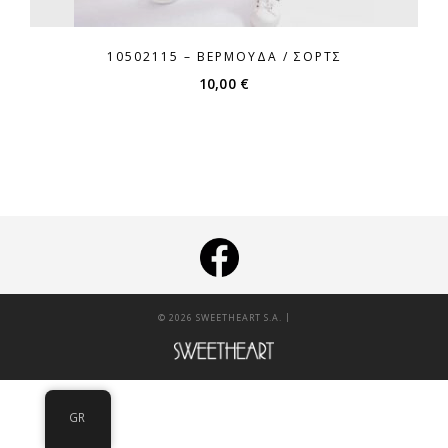
10502115 – ΒΕΡΜΟΎΔΑ / ΣΌΡΤΣ
10,00
€
|
© 2026 SWEETHEART S.A.
GR