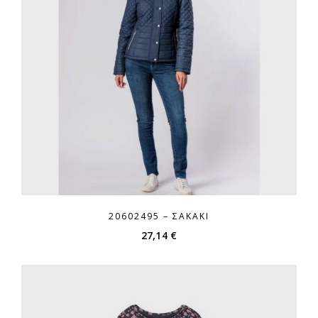
20602495 – ΣΑΚΆΚΙ
27,14
€