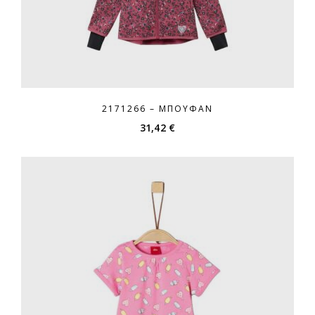
2171266 – ΜΠΟΥΦΆΝ
31,42
€