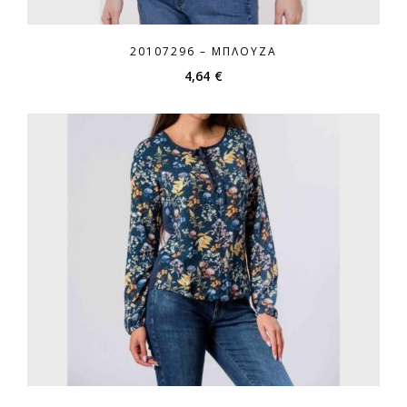
20107296 – ΜΠΛΟΎΖΑ
4,64
€