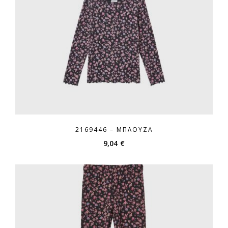
2169446 – ΜΠΛΟΎΖΑ
9,04
€