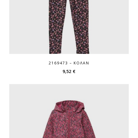
2169473 – ΚΟΛΆΝ
9,52
€