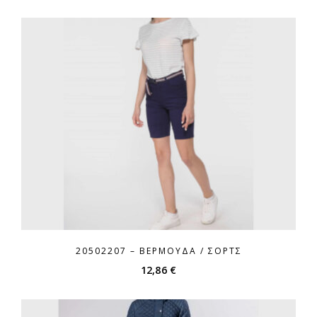
20502207 – ΒΕΡΜΟΎΔΑ / ΣΌΡΤΣ
12,86
€