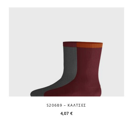
S20689 – ΚΆΛΤΣΕΣ
4,07
€