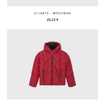
2116679 – ΜΠΟΥΦΆΝ
25,23
€