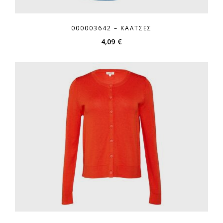
000003642 – ΚΆΛΤΣΕΣ
4,09
€