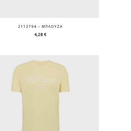
2112794 – ΜΠΛΟΎΖΑ
4,28
€