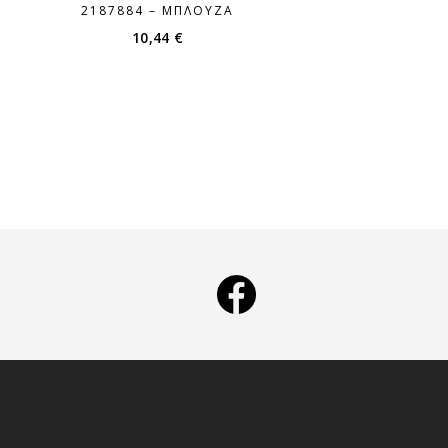
2187884 – ΜΠΛΟΎΖΑ
10,44
€