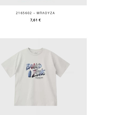
2165602 – ΜΠΛΟΎΖΑ
7,61
€