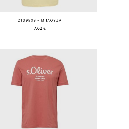
2139909 – ΜΠΛΟΎΖΑ
7,62
€