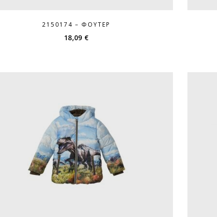
2150174 – ΦΟΎΤΕΡ
18,09
€