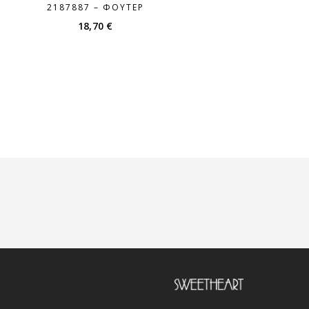
2187887 – ΦΟΎΤΕΡ
18,70
€