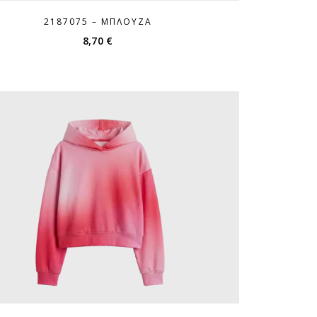
2187075 – ΜΠΛΟΎΖΑ
8,70
€