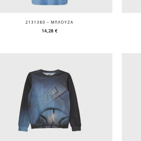
2131380 – ΜΠΛΟΎΖΑ
14,28
€