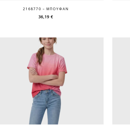
2168770 – ΜΠΟΥΦΆΝ
36,19
€