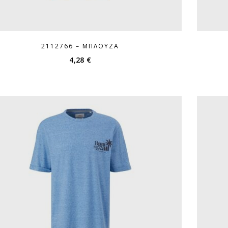
2112766 – ΜΠΛΟΎΖΑ
4,28
€