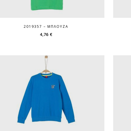
2019357 – ΜΠΛΟΎΖΑ
4,76
€