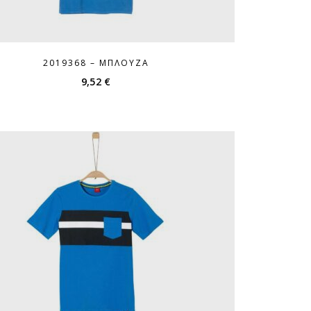
2019368 – ΜΠΛΟΎΖΑ
9,52
€