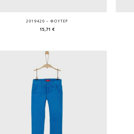
2019420 – ΦΟΎΤΕΡ
15,71
€