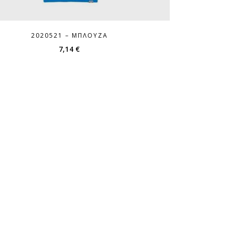
2020521 – ΜΠΛΟΎΖΑ
7,14
€