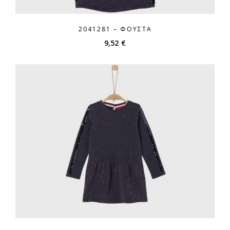
2041281 – ΦΟΎΣΤΑ
9,52
€