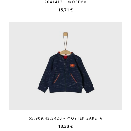
2041412 – ΦΌΡΕΜΑ
15,71
€
65.909.43.3420 – ΦΟΎΤΕΡ ΖΑΚΈΤΑ
13,33
€