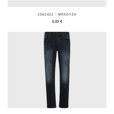
2062422 – ΜΠΛΟΎΖΑ
3,33
€