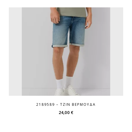
2189589 – ΤΖΙΝ ΒΕΡΜΟΎΔΑ
24,00
€