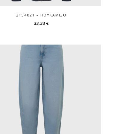
2154021 – ΠΟΥΚΆΜΙΣΟ
33,33
€