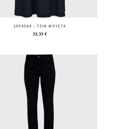
2059584 – ΤΖΙΝ ΦΟΎΣΤΑ
33,33
€