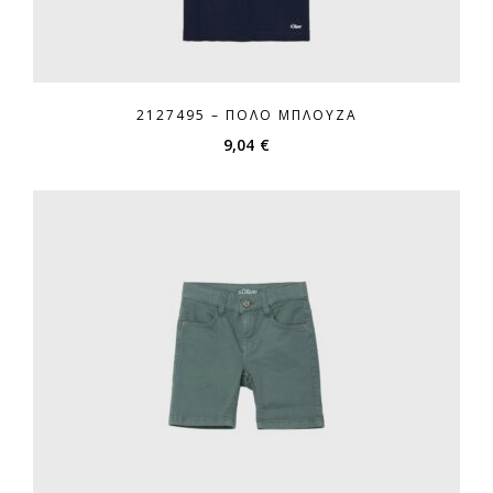
2127495 – ΠΌΛΟ ΜΠΛΟΎΖΑ
9,04
€