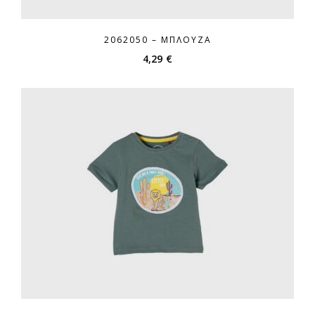
2062050 – ΜΠΛΟΎΖΑ
4,29
€