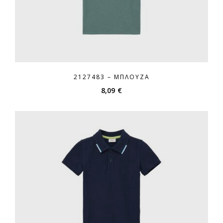
2127483 – ΜΠΛΟΎΖΑ
8,09
€