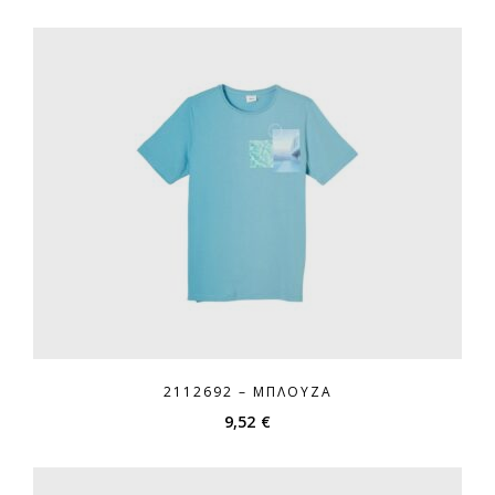
2112692 – ΜΠΛΟΎΖΑ
9,52
€