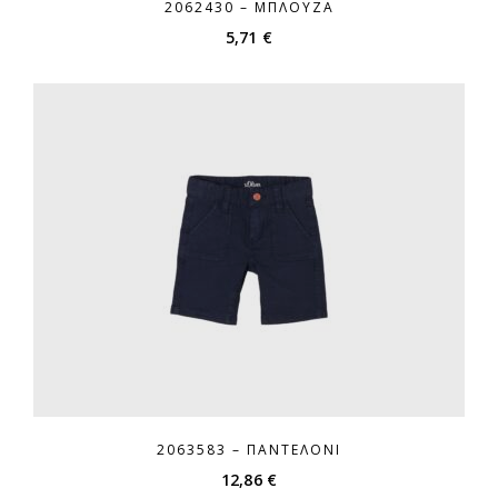
2062430 – ΜΠΛΟΎΖΑ
5,71
€
2063583 – ΠΑΝΤΕΛΌΝΙ
12,86
€