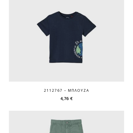
2112767 – ΜΠΛΟΎΖΑ
4,76
€