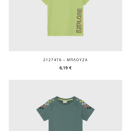
2127476 – ΜΠΛΟΎΖΑ
6,19
€