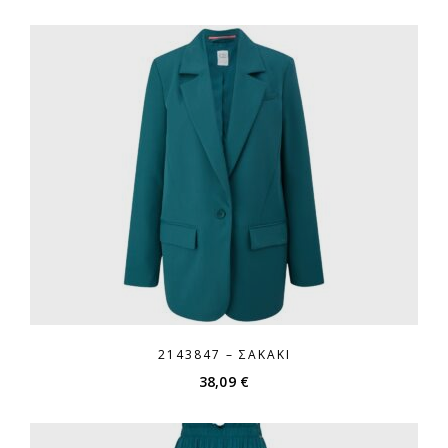
2143847 – ΣΑΚΆΚΙ
38,09
€