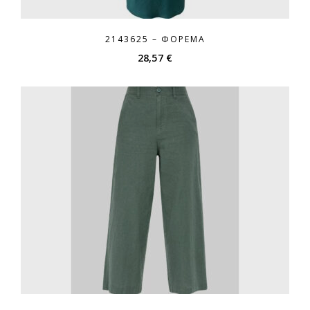
2143625 – ΦΌΡΕΜΑ
28,57
€