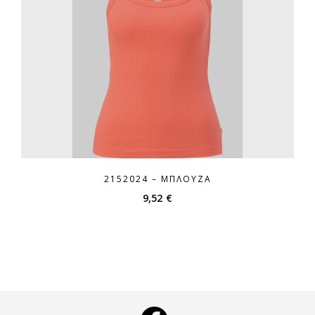
2152024 – ΜΠΛΟΎΖΑ
9,52
€