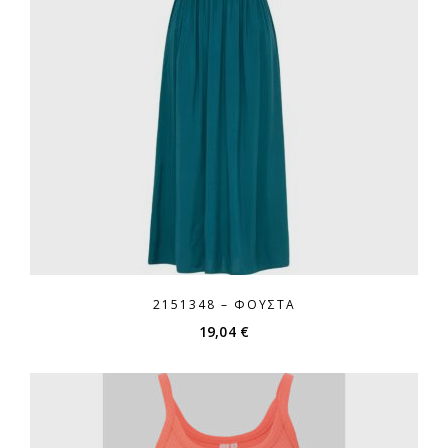
2151348 – ΦΟΎΣΤΑ
19,04
€