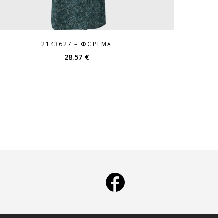
2143627 – ΦΌΡΕΜΑ
28,57
€