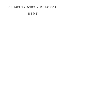
65.803.32.6382 – ΜΠΛΟΎΖΑ
6,19
€