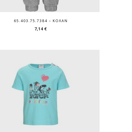
65.403.75.7384 – ΚΟΛΆΝ
7,14
€