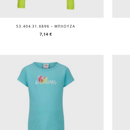
53.404.31.6896 – ΜΠΛΟΎΖΑ
7,14
€