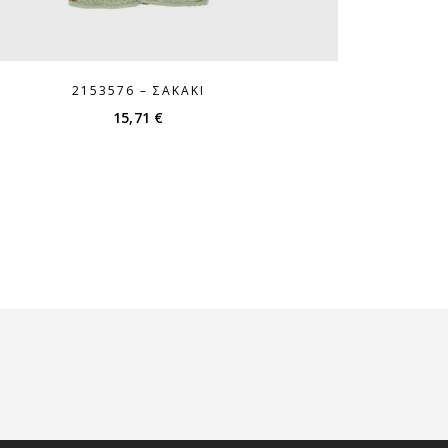
2153576 – ΣΑΚΆΚΙ
15,71
€