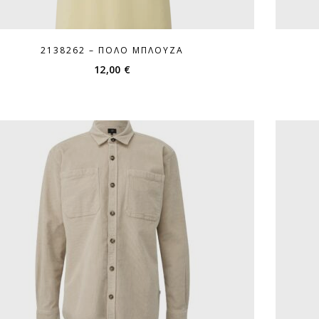
2138262 – ΠΌΛΟ ΜΠΛΟΎΖΑ
12,00
€