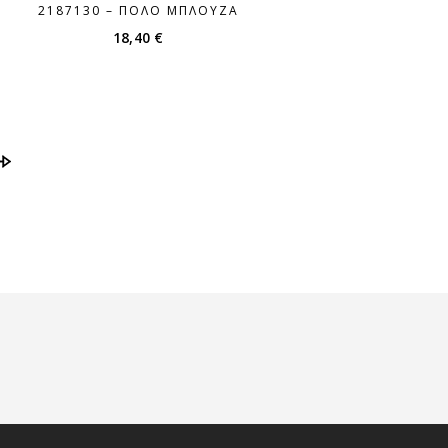
2187130 – ΠΌΛΟ ΜΠΛΟΎΖΑ
18,40
€