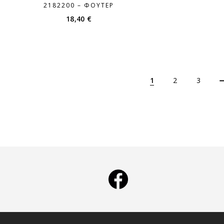
2182200 – ΦΟΎΤΕΡ
18,40
€
1
2
3