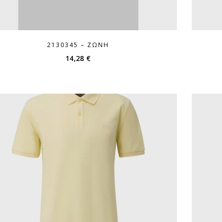
2130345 – ΖΏΝΗ
14,28
€