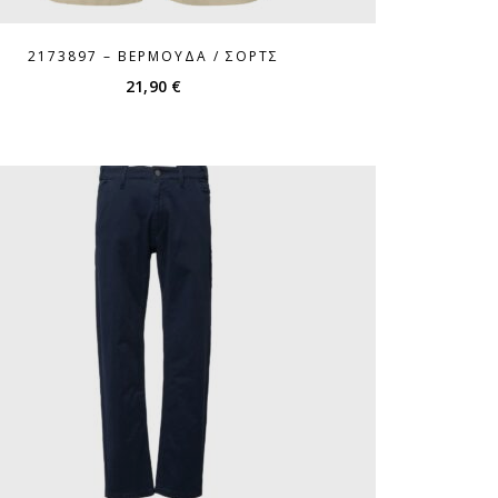
2173897 – ΒΕΡΜΟΎΔΑ / ΣΌΡΤΣ
21,90
€