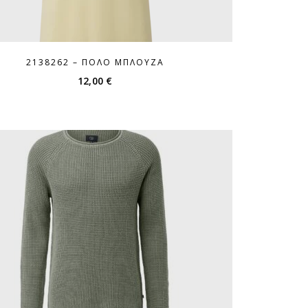
2138262 – ΠΌΛΟ ΜΠΛΟΎΖΑ
12,00
€