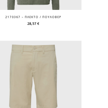
2170367 – ΠΛΕΚΤΌ / ΠΟΥΛΌΒΕΡ
28,57
€