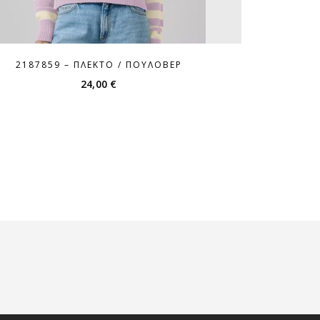
2187859 – ΠΛΕΚΤΌ / ΠΟΥΛΌΒΕΡ
24,00
€