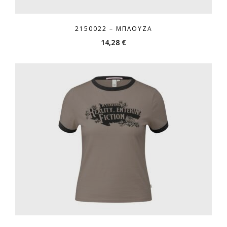
2150022 – ΜΠΛΟΎΖΑ
14,28
€