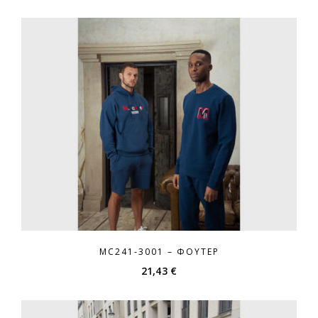
MC241-3001 – ΦΟΎΤΕΡ
21,43
€