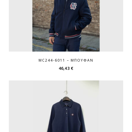
MC244-6011 – ΜΠΟΥΦΆΝ
46,43
€