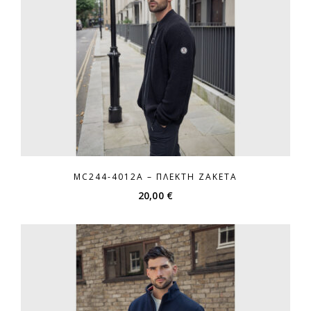
MC244-4012A – ΠΛΕΚΤΉ ΖΑΚΈΤΑ
20,00
€