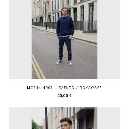
MC244-4001 – ΠΛΕΚΤΌ / ΠΟΥΛΌΒΕΡ
20,00
€