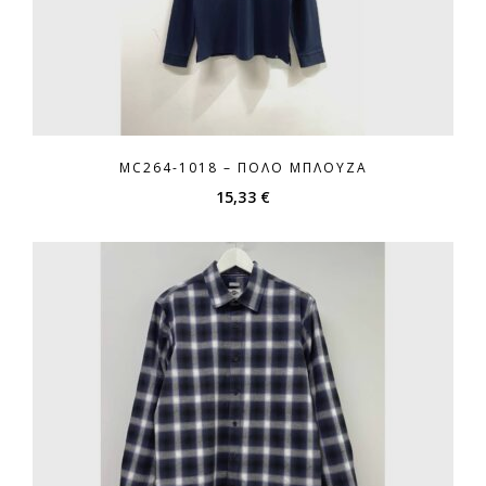
MC264-1018 – ΠΌΛΟ ΜΠΛΟΎΖΑ
15,33
€