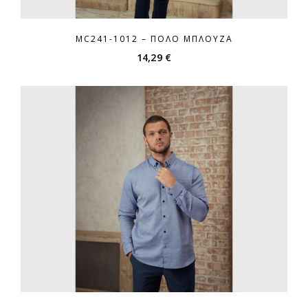
MC241-1012 – ΠΌΛΟ ΜΠΛΟΎΖΑ
14,29
€